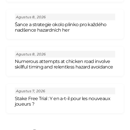
Agustus 8, 2026
Šance a strategie okolo plinko pro každého
nadšence hazardních her
Agustus 8, 2026
Numerous attempts at chicken road involve
skillful timing and relentless hazard avoidance
Agustus 7, 2026
Stake Free Trial : Y en a-t-il pour les nouveaux
joueurs ?