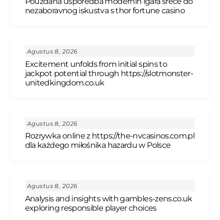
Pouzdana usporedba modernih igara sreće do
nezaboravnog iskustva s thor fortune casino
Agustus 8, 2026
Excitement unfolds from initial spins to
jackpot potential through https://slotmonster-
unitedkingdom.co.uk
Agustus 8, 2026
Rozrywka online z https://the-nvcasinos.com.pl
dla każdego miłośnika hazardu w Polsce
Agustus 8, 2026
Analysis and insights with gambles-zens.co.uk
exploring responsible player choices