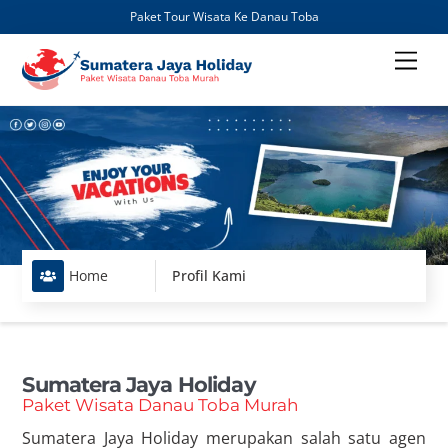
Paket Tour Wisata Ke Danau Toba
Skip
Men
to
content
Home
Profil Kami
Sumatera Jaya Holiday
Paket Wisata Danau Toba Murah
Sumatera Jaya Holiday merupakan salah satu agen