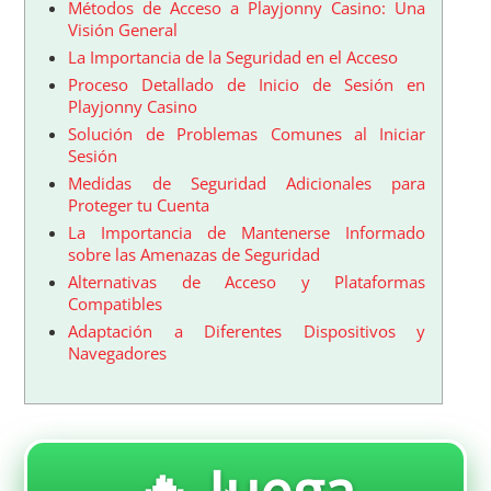
Métodos de Acceso a Playjonny Casino: Una
Visión General
La Importancia de la Seguridad en el Acceso
Proceso Detallado de Inicio de Sesión en
Playjonny Casino
Solución de Problemas Comunes al Iniciar
Sesión
Medidas de Seguridad Adicionales para
Proteger tu Cuenta
La Importancia de Mantenerse Informado
sobre las Amenazas de Seguridad
Alternativas de Acceso y Plataformas
Compatibles
Adaptación a Diferentes Dispositivos y
Navegadores
🔥 Juega