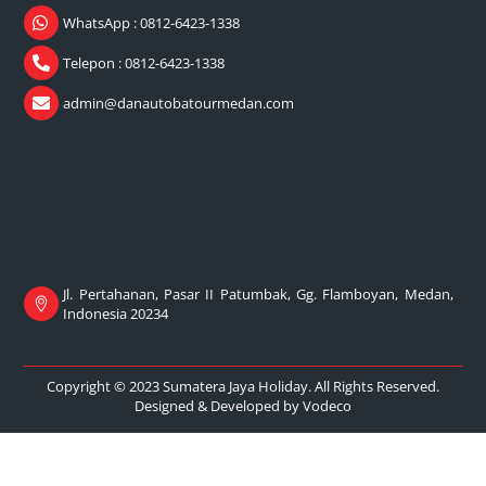
WhatsApp : 0812-6423-1338
Telepon : 0812-6423-1338
admin@danautobatourmedan.com
Jl. Pertahanan, Pasar II Patumbak, Gg. Flamboyan, Medan,
Indonesia 20234
Copyright © 2023 Sumatera Jaya Holiday. All Rights Reserved.
Designed & Developed by
Vodeco