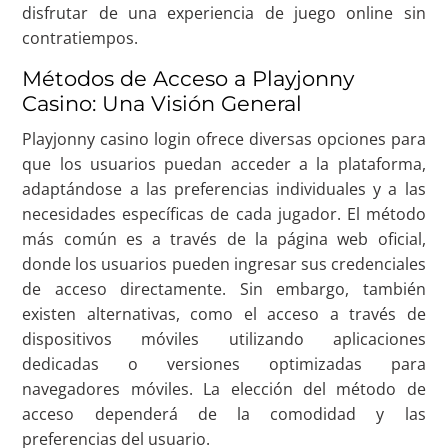
disfrutar de una experiencia de juego online sin
contratiempos.
Métodos de Acceso a Playjonny
Casino: Una Visión General
Playjonny casino login ofrece diversas opciones para
que los usuarios puedan acceder a la plataforma,
adaptándose a las preferencias individuales y a las
necesidades específicas de cada jugador. El método
más común es a través de la página web oficial,
donde los usuarios pueden ingresar sus credenciales
de acceso directamente. Sin embargo, también
existen alternativas, como el acceso a través de
dispositivos móviles utilizando aplicaciones
dedicadas o versiones optimizadas para
navegadores móviles. La elección del método de
acceso dependerá de la comodidad y las
preferencias del usuario.