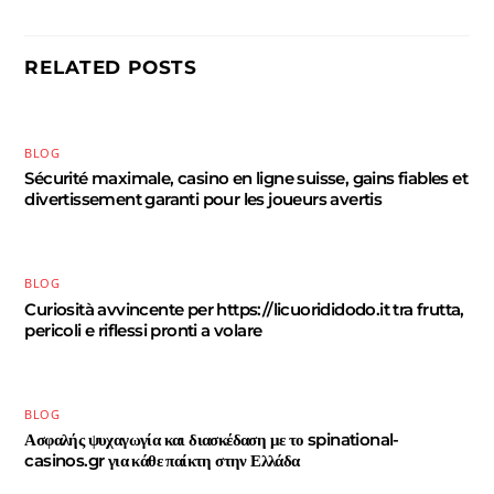
RELATED POSTS
BLOG
Sécurité maximale, casino en ligne suisse, gains fiables et
divertissement garanti pour les joueurs avertis
BLOG
Curiosità avvincente per https://licuorididodo.it tra frutta,
pericoli e riflessi pronti a volare
BLOG
Ασφαλής ψυχαγωγία και διασκέδαση με το spinational-
casinos.gr για κάθε παίκτη στην Ελλάδα