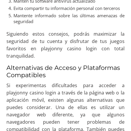
Mantén tu software antivirus actualizado
Evita compartir tu información personal con terceros
Mantente informado sobre las últimas amenazas de
seguridad
Siguiendo estos consejos, podrás maximizar la
seguridad de tu cuenta y disfrutar de tus juegos
favoritos en playjonny casino login con total
tranquilidad.
Alternativas de Acceso y Plataformas
Compatibles
Si experimentas dificultades para acceder a
playjonny casino login a través de la página web o la
aplicación móvil, existen algunas alternativas que
puedes considerar. Una de ellas es utilizar un
navegador web diferente, ya que algunos
navegadores pueden tener problemas de
compatibilidad con la plataforma. También puedes