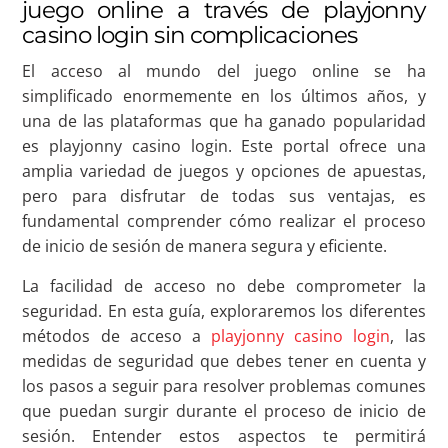
juego online a través de playjonny
casino login sin complicaciones
El acceso al mundo del juego online se ha
simplificado enormemente en los últimos años, y
una de las plataformas que ha ganado popularidad
es playjonny casino login. Este portal ofrece una
amplia variedad de juegos y opciones de apuestas,
pero para disfrutar de todas sus ventajas, es
fundamental comprender cómo realizar el proceso
de inicio de sesión de manera segura y eficiente.
La facilidad de acceso no debe comprometer la
seguridad. En esta guía, exploraremos los diferentes
métodos de acceso a
playjonny casino login
, las
medidas de seguridad que debes tener en cuenta y
los pasos a seguir para resolver problemas comunes
que puedan surgir durante el proceso de inicio de
sesión. Entender estos aspectos te permitirá