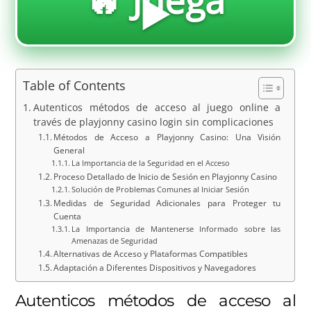
▶️
Table of Contents
Autenticos métodos de acceso al juego online a
través de playjonny casino login sin complicaciones
Métodos de Acceso a Playjonny Casino: Una Visión
General
La Importancia de la Seguridad en el Acceso
Proceso Detallado de Inicio de Sesión en Playjonny Casino
Solución de Problemas Comunes al Iniciar Sesión
Medidas de Seguridad Adicionales para Proteger tu
Cuenta
La Importancia de Mantenerse Informado sobre las
Amenazas de Seguridad
Alternativas de Acceso y Plataformas Compatibles
Adaptación a Diferentes Dispositivos y Navegadores
Autenticos métodos de acceso al