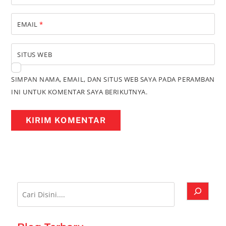
EMAIL
*
SITUS WEB
SIMPAN NAMA, EMAIL, DAN SITUS WEB SAYA PADA PERAMBAN
INI UNTUK KOMENTAR SAYA BERIKUTNYA.
Cari