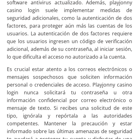
software antivirus actualizado. Además, playjonny
casino login suele implementar medidas de
seguridad adicionales, como la autenticación de dos
factores, para proteger aún más las cuentas de los
usuarios. La autenticación de dos factores requiere
que los usuarios ingresen un código de verificación
adicional, además de su contraseña, al iniciar sesión,
lo que dificulta el acceso no autorizado a la cuenta.
Es crucial estar atento a los correos electrónicos o
mensajes sospechosos que soliciten información
personal o credenciales de acceso. Playjonny casino
login nunca solicitará tu contraseña u otra
información confidencial por correo electrónico o
mensaje de texto. Si recibes una solicitud de este
tipo, ignórala y repórtala a las autoridades
competentes. Mantener la precaución y estar
informado sobre las últimas amenazas de seguridad