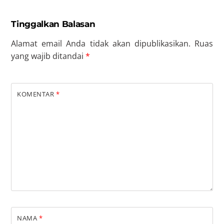
Tinggalkan Balasan
Alamat email Anda tidak akan dipublikasikan.
Ruas
yang wajib ditandai
*
KOMENTAR
*
NAMA
*