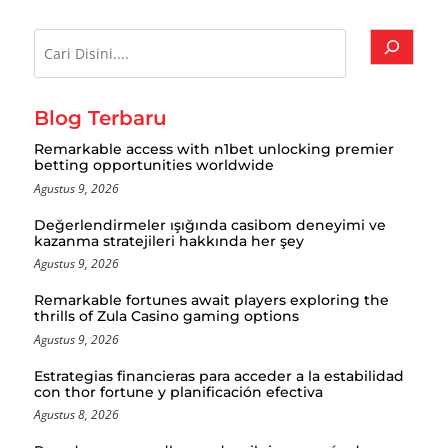
Cari
Blog Terbaru
Remarkable access with n1bet unlocking premier
betting opportunities worldwide
Agustus 9, 2026
Değerlendirmeler ışığında casibom deneyimi ve
kazanma stratejileri hakkında her şey
Agustus 9, 2026
Remarkable fortunes await players exploring the
thrills of Zula Casino gaming options
Agustus 9, 2026
Estrategias financieras para acceder a la estabilidad
con thor fortune y planificación efectiva
Agustus 8, 2026