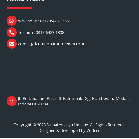
WhatsApp : 0812-6423-1338
Telepon : 0812-6423-1338
admin@danautobatourmedan.com
Jl. Pertahanan, Pasar II Patumbak, Gg. Flamboyan, Medan,
Indonesia 20234
Copyright © 2023 Sumatera Jaya Holiday. All Rights Reserved.
Designed & Developed by
Vodeco