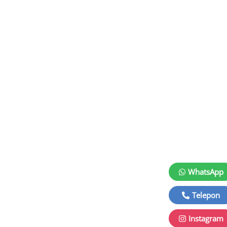
WhatsApp
Telepon
Instagram