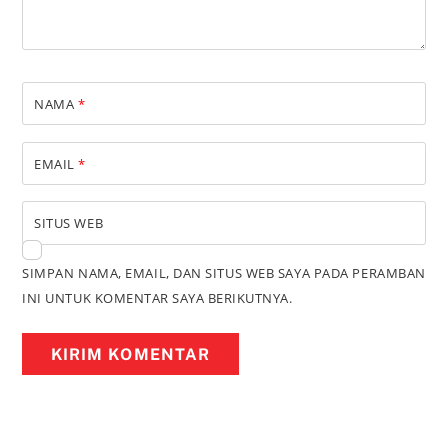
NAMA
*
EMAIL
*
SITUS WEB
SIMPAN NAMA, EMAIL, DAN SITUS WEB SAYA PADA PERAMBAN
INI UNTUK KOMENTAR SAYA BERIKUTNYA.