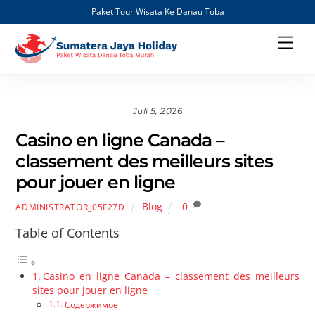
Paket Tour Wisata Ke Danau Toba
Skip
Men
to
content
Juli 5, 2026
Casino en ligne Canada –
classement des meilleurs sites
pour jouer en ligne
Blog
0
ADMINISTRATOR_05F27D
Table of Contents
Casino en ligne Canada – classement des meilleurs
sites pour jouer en ligne
Содержимое