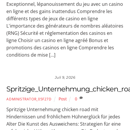
Exceptionnel, lépanouissement du jeu avec un casino
en ligne et des gains inattendus Comprendre les
différents types de jeux de casino en ligne
L'importance des générateurs de nombres aléatoires
(RNG) Sécurité et réglementation des casinos en
ligne Choisir un casino en ligne agréé Bonus et
promotions des casinos en ligne Comprendre les
conditions de mise […]
Juli 9, 2026
Spritzige_Unternehmung_chicken_ro
Post
0
ADMINISTRATOR_05F27D
Spritzige Unternehmung chicken road mit
Hindernissen und fröhlichem Hühnerglück für jedes
Alter Die Kunst des Ausweichens: Strategien für eine