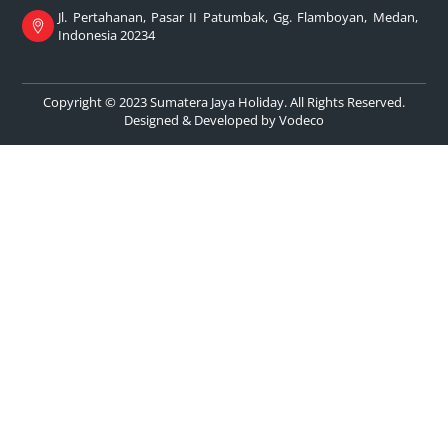
Jl. Pertahanan, Pasar II Patumbak, Gg. Flamboyan, Medan,
Indonesia 20234
Copyright © 2023 Sumatera Jaya Holiday. All Rights Reserved.
Designed & Developed by
Vodeco