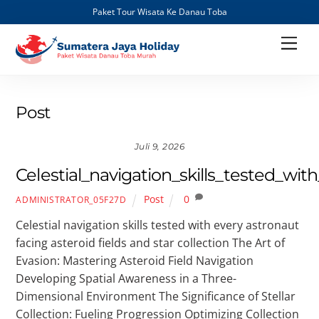
Paket Tour Wisata Ke Danau Toba
Skip
Men
to
content
Post
Juli 9, 2026
Celestial_navigation_skills_tested_wit
Post
0
ADMINISTRATOR_05F27D
Celestial navigation skills tested with every astronaut
facing asteroid fields and star collection The Art of
Evasion: Mastering Asteroid Field Navigation
Developing Spatial Awareness in a Three-
Dimensional Environment The Significance of Stellar
Collection: Fueling Progression Optimizing Collection