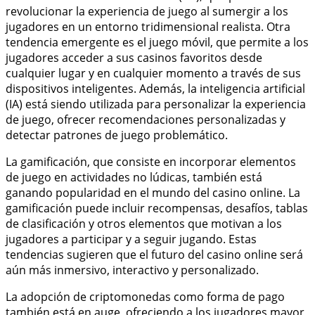
revolucionar la experiencia de juego al sumergir a los
jugadores en un entorno tridimensional realista. Otra
tendencia emergente es el juego móvil, que permite a los
jugadores acceder a sus casinos favoritos desde
cualquier lugar y en cualquier momento a través de sus
dispositivos inteligentes. Además, la inteligencia artificial
(IA) está siendo utilizada para personalizar la experiencia
de juego, ofrecer recomendaciones personalizadas y
detectar patrones de juego problemático.
La gamificación, que consiste en incorporar elementos
de juego en actividades no lúdicas, también está
ganando popularidad en el mundo del casino online. La
gamificación puede incluir recompensas, desafíos, tablas
de clasificación y otros elementos que motivan a los
jugadores a participar y a seguir jugando. Estas
tendencias sugieren que el futuro del casino online será
aún más inmersivo, interactivo y personalizado.
La adopción de criptomonedas como forma de pago
también está en auge, ofreciendo a los jugadores mayor