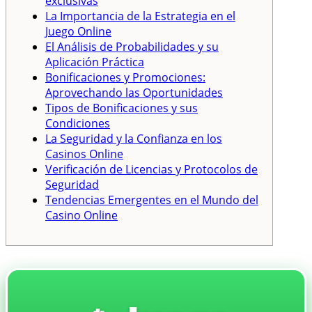
exclusivas
La Importancia de la Estrategia en el
Juego Online
El Análisis de Probabilidades y su
Aplicación Práctica
Bonificaciones y Promociones:
Aprovechando las Oportunidades
Tipos de Bonificaciones y sus
Condiciones
La Seguridad y la Confianza en los
Casinos Online
Verificación de Licencias y Protocolos de
Seguridad
Tendencias Emergentes en el Mundo del
Casino Online