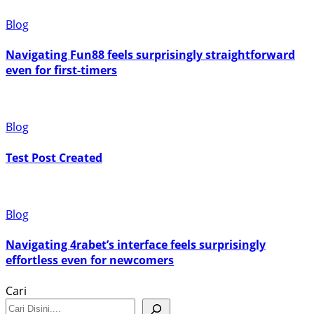
Blog
Navigating Fun88 feels surprisingly straightforward
even for first-timers
Blog
Test Post Created
Blog
Navigating 4rabet’s interface feels surprisingly
effortless even for newcomers
Cari