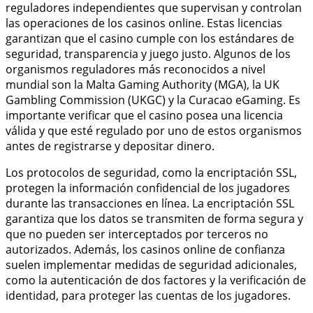
reguladores independientes que supervisan y controlan
las operaciones de los casinos online. Estas licencias
garantizan que el casino cumple con los estándares de
seguridad, transparencia y juego justo. Algunos de los
organismos reguladores más reconocidos a nivel
mundial son la Malta Gaming Authority (MGA), la UK
Gambling Commission (UKGC) y la Curacao eGaming. Es
importante verificar que el casino posea una licencia
válida y que esté regulado por uno de estos organismos
antes de registrarse y depositar dinero.
Los protocolos de seguridad, como la encriptación SSL,
protegen la información confidencial de los jugadores
durante las transacciones en línea. La encriptación SSL
garantiza que los datos se transmiten de forma segura y
que no pueden ser interceptados por terceros no
autorizados. Además, los casinos online de confianza
suelen implementar medidas de seguridad adicionales,
como la autenticación de dos factores y la verificación de
identidad, para proteger las cuentas de los jugadores.