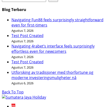
Blog Terbaru
Navigating Fun88 feels surprisingly straightforward
even for first-timers
Agustus 7, 2026
Test Post Created
Agustus 7, 2026
Navigating 4rabet’s interface feels surprisingly
effortless even for newcomers
Agustus 7, 2026
Test Post Created
Agustus 7, 2026
Utforsking av tradisjoner med thorfortune og
moderne investeringsmuligheter nå
Agustus 6, 2026
Back To Top