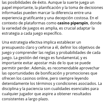
las posibilidades de éxito. Aunque la suerte juega un
papel importante, la planificación y la toma de decisiones
informadas pueden marcar la diferencia entre una
experiencia gratificante y una decepción costosa. En el
contexto de plataformas como
casino piperspin
, donde
la variedad de juegos es amplia, es crucial adaptar la
estrategia a cada juego específico.
Una estrategia efectiva implica establecer un
presupuesto claro y ceñirse a él, definir los objetivos de
juego y comprender las reglas y probabilidades de cada
juego. La gestión del riesgo es fundamental, y es
importante evitar apostar más de lo que se puede
permitir perder. Además, es recomendable aprovechar
las oportunidades de bonificación y promociones que
ofrecen los casinos online, pero siempre leyendo
detenidamente los términos y condiciones asociados. La
disciplina y la paciencia son cualidades esenciales para
cualquier jugador que aspire a obtener resultados
consistentes a largo plazo.