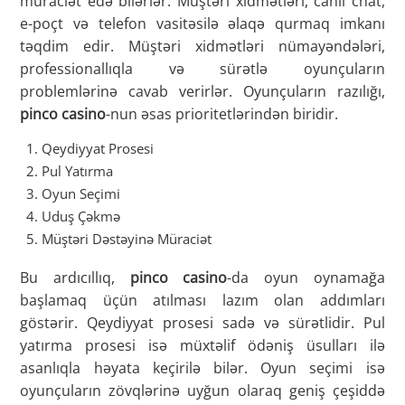
müraciət edə bilərlər. Müştəri xidmətləri, canlı chat,
e-poçt və telefon vasitəsilə əlaqə qurmaq imkanı
təqdim edir. Müştəri xidmətləri nümayəndələri,
professionallıqla və sürətlə oyunçuların
problemlərinə cavab verirlər. Oyunçuların razılığı,
pinco casino
-nun əsas prioritetlərindən biridir.
Qeydiyyat Prosesi
Pul Yatırma
Oyun Seçimi
Uduş Çəkmə
Müştəri Dəstəyinə Müraciət
Bu ardıcıllıq,
pinco casino
-da oyun oynamağa
başlamaq üçün atılması lazım olan addımları
göstərir. Qeydiyyat prosesi sadə və sürətlidir. Pul
yatırma prosesi isə müxtəlif ödəniş üsulları ilə
asanlıqla həyata keçirilə bilər. Oyun seçimi isə
oyunçuların zövqlərinə uyğun olaraq geniş çeşiddə