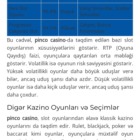
Yeni Slot
Vəhşi Simvollar, Scatter
96.8%
Düşük
Oyunu
Simvollar
Progressiv
Cekpot, Bonus
94.5%
Yüksək
Cekpotlu Slot
Fırlanmalar
Bu cədvəl,
pinco casino
-da təqdim edilən bəzi slot
oyunlarının xüsusiyyətlərini göstərir. RTP (Oyuna
Qayıdış) faizi, oyunçulara qaytarılan orta məbləği
göstərir. Volatillik isə oyunun risk səviyyəsini göstərir.
Yüksək volatillikli oyunlar daha böyük uduşlar verə
bilər, ancaq uduş şansı daha azdır. Düşük volatillikli
oyunlar isə daha kiçik uduşlar verir, ancaq uduş şansı
daha çoxdur.
Digər Kazino Oyunları və Seçimlər
pinco casino
, slot oyunlarından əlavə klassik kazino
oyunlarını da təqdim edir. Rulet, blackjack, poker və
baccarat kimi oyunlar, oyunçulara müxtəlif oyun