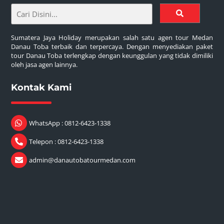
Sumatera Jaya Holiday merupakan salah satu agen tour Medan
Danau Toba terbaik dan terpercaya. Dengan menyediakan paket
tour Danau Toba terlengkap dengan keunggulan yang tidak dimiliki
oleh jasa agen lainnya.
Kontak Kami
WhatsApp : 0812-6423-1338
Telepon : 0812-6423-1338
admin@danautobatourmedan.com