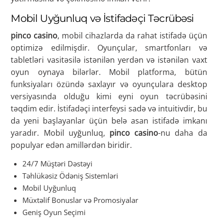
Mobil Uyğunluq və İstifadəçi Təcrübəsi
pinco casino
, mobil cihazlarda da rahat istifadə üçün
optimizə edilmişdir. Oyunçular, smartfonları və
tabletləri vasitəsilə istənilən yerdən və istənilən vaxt
oyun oynaya bilərlər. Mobil platforma, bütün
funksiyaları özündə saxlayır və oyunçulara desktop
versiyasında olduğu kimi eyni oyun təcrübəsini
təqdim edir. İstifadəçi interfeysi sadə və intuitivdir, bu
da yeni başlayanlar üçün belə asan istifadə imkanı
yaradır. Mobil uyğunluq,
pinco casino
-nu daha da
populyar edən amillərdən biridir.
24/7 Müştəri Dəstəyi
Təhlükəsiz Ödəniş Sistemləri
Mobil Uyğunluq
Müxtəlif Bonuslar və Promosiyalar
Geniş Oyun Seçimi