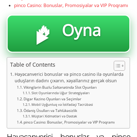
pinco Casino: Bonuslar, Promosiyalar və VIP Proqramı
🔥 Oyna
▶️
Table of Contents
Həyəcanverici bonuslar və pinco casino ilə oyunlarda
uduşların dadını çıxarın, xəyallarınız gerçək olsun
Vikinglərin Buzlu Səltənətində Slot Oyunları
Slot Oyunlarında Uğur Strategiyaları
Digər Kazino Oyunları və Seçimlər
Mobil Uyğunluq və İstifadəçi Təcrübəsi
Ödəniş Üsulları və Təhlükəsizlik
Müştəri Xidmətləri və Dəstək
pinco Casino: Bonuslar, Promosiyalar və VIP Proqramı
Həyəcanverici bonuslar və pinco