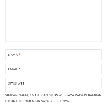
NAMA
*
EMAIL
*
SITUS WEB
SIMPAN NAMA, EMAIL, DAN SITUS WEB SAYA PADA PERAMBAN
INI UNTUK KOMENTAR SAYA BERIKUTNYA.