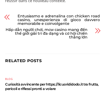
réussir dans ce nouveau contexte.
Entusiasmo e adrenalina con chicken road
casino, unesperienza di gioco davvero
memorabile e coinvolgente
Hấp dẫn người chơi, mcw casino mang đến
thế giới giải trí đa dạng và cơ hội chiến
thắng lớn
RELATED POSTS
BLOG
Curiosità avvincente per https://licuorididodo.it tra frutta,
pericoli e riflessi pronti a volare