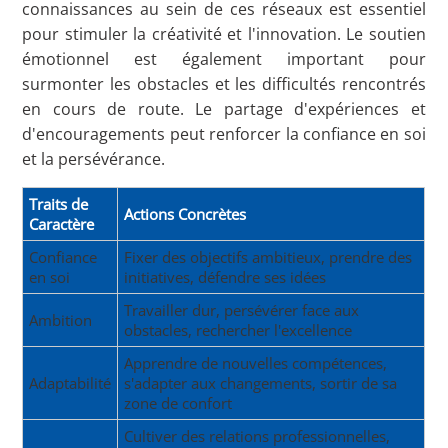
connaissances au sein de ces réseaux est essentiel
pour stimuler la créativité et l'innovation. Le soutien
émotionnel est également important pour
surmonter les obstacles et les difficultés rencontrés
en cours de route. Le partage d'expériences et
d'encouragements peut renforcer la confiance en soi
et la persévérance.
Traits de
Actions Concrètes
Caractère
Confiance
Fixer des objectifs ambitieux, prendre des
en soi
initiatives, défendre ses idées
Travailler dur, persévérer face aux
Ambition
obstacles, rechercher l'excellence
Apprendre de nouvelles compétences,
Adaptabilité
s'adapter aux changements, sortir de sa
zone de confort
Cultiver des relations professionnelles,