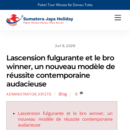
Paket Tour Wisata Ke Danau Toba
Skip
Men
to
content
Juli 9, 2026
Lascension fulgurante et le bro
winner, un nouveau modèle de
réussite contemporaine
audacieuse
Blog
0
ADMINISTRATOR_05F27D
Lascension fulgurante et le bro winner, un
nouveau modèle de réussite contemporaine
audacieuse