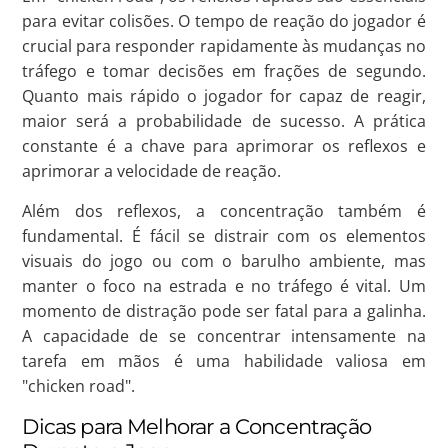
para evitar colisões. O tempo de reação do jogador é
crucial para responder rapidamente às mudanças no
tráfego e tomar decisões em frações de segundo.
Quanto mais rápido o jogador for capaz de reagir,
maior será a probabilidade de sucesso. A prática
constante é a chave para aprimorar os reflexos e
aprimorar a velocidade de reação.
Além dos reflexos, a concentração também é
fundamental. É fácil se distrair com os elementos
visuais do jogo ou com o barulho ambiente, mas
manter o foco na estrada e no tráfego é vital. Um
momento de distração pode ser fatal para a galinha.
A capacidade de se concentrar intensamente na
tarefa em mãos é uma habilidade valiosa em
"chicken road".
Dicas para Melhorar a Concentração