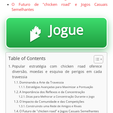
O Futuro de "chicken road" e Jogos Casuais
Semelhantes
🔥 Jogue
▶️
Table of Contents
Popular estratégia com chicken road oferece
diversão, moedas e esquiva de perigos em cada
travessia
Dominando a Arte da Travessia
Estratégias Avançadas para Maximizar a Pontuação
A Importância dos Reflexos e da Concentração
Dicas para Melhorar a Concentração Durante o Jogo
O Impacto da Comunidade e das Competições
Construindo uma Rede de Amigos e Rivais
O Futuro de "chicken road" e Jogos Casuais Semelhantes