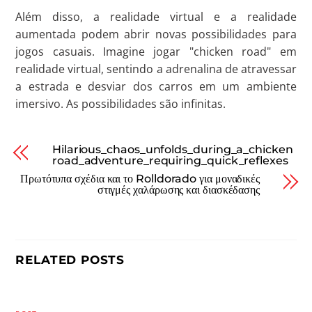
Além disso, a realidade virtual e a realidade
aumentada podem abrir novas possibilidades para
jogos casuais. Imagine jogar "chicken road" em
realidade virtual, sentindo a adrenalina de atravessar
a estrada e desviar dos carros em um ambiente
imersivo. As possibilidades são infinitas.
Hilarious_chaos_unfolds_during_a_chicken
road_adventure_requiring_quick_reflexes
Πρωτότυπα σχέδια και το Rolldorado για μοναδικές
στιγμές χαλάρωσης και διασκέδασης
RELATED POSTS