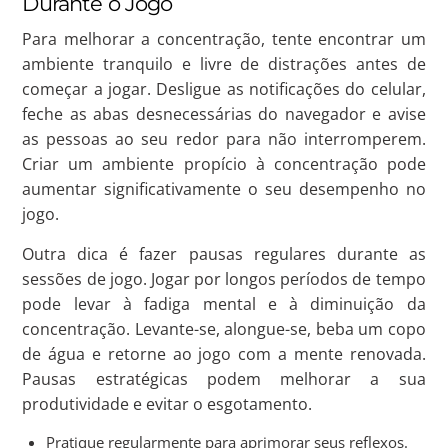
Durante o Jogo
Para melhorar a concentração, tente encontrar um
ambiente tranquilo e livre de distrações antes de
começar a jogar. Desligue as notificações do celular,
feche as abas desnecessárias do navegador e avise
as pessoas ao seu redor para não interromperem.
Criar um ambiente propício à concentração pode
aumentar significativamente o seu desempenho no
jogo.
Outra dica é fazer pausas regulares durante as
sessões de jogo. Jogar por longos períodos de tempo
pode levar à fadiga mental e à diminuição da
concentração. Levante-se, alongue-se, beba um copo
de água e retorne ao jogo com a mente renovada.
Pausas estratégicas podem melhorar a sua
produtividade e evitar o esgotamento.
Pratique regularmente para aprimorar seus reflexos.