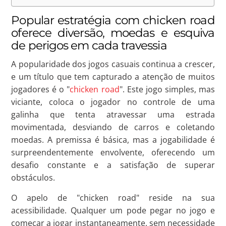
Popular estratégia com chicken road
oferece diversão, moedas e esquiva
de perigos em cada travessia
A popularidade dos jogos casuais continua a crescer,
e um título que tem capturado a atenção de muitos
jogadores é o "
chicken road
". Este jogo simples, mas
viciante, coloca o jogador no controle de uma
galinha que tenta atravessar uma estrada
movimentada, desviando de carros e coletando
moedas. A premissa é básica, mas a jogabilidade é
surpreendentemente envolvente, oferecendo um
desafio constante e a satisfação de superar
obstáculos.
O apelo de "chicken road" reside na sua
acessibilidade. Qualquer um pode pegar no jogo e
começar a jogar instantaneamente, sem necessidade