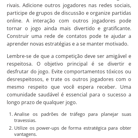
rivais. Adicione outros jogadores nas redes sociais,
participe de grupos de discussão e organize partidas
online. A interação com outros jogadores pode
tornar o jogo ainda mais divertido e gratificante.
Construir uma rede de contatos pode te ajudar a
aprender novas estratégias e a se manter motivado.
Lembre-se de que a competição deve ser amigável e
respeitosa. O objetivo principal é se divertir e
desfrutar do jogo. Evite comportamentos tóxicos ou
desrespeitosos, e trate os outros jogadores com o
mesmo respeito que você espera receber. Uma
comunidade saudável é essencial para o sucesso a
longo prazo de qualquer jogo.
Analise os padrões de tráfego para planejar suas
travessias.
Utilize os power-ups de forma estratégica para obter
vantagens.