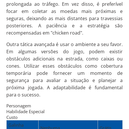
prolongada ao tráfego. Em vez disso, é preferível
focar em coletar as moedas mais próximas e
seguras, deixando as mais distantes para travessias
posteriores. A paciência e a estratégia são
recompensadas em "chicken road".
Outra tática avançada é usar o ambiente a seu favor.
Em algumas versões do jogo, podem existir
obstáculos adicionais na estrada, como caixas ou
cones. Utilizar esses obstáculos como cobertura
temporária pode fornecer um momento de
segurança para avaliar a situação e planejar a
próxima jogada. A adaptabilidade é fundamental
para o sucesso.
Personagem
Habilidade Especial
Custo
Galinha
Nenhuma
Grátis