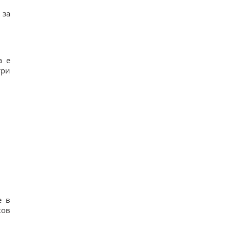
 за
а е
три
е в
ков