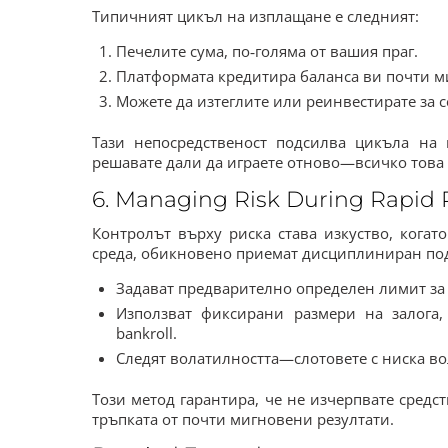
Типичният цикъл на изплащане е следният:
Печелите сума, по‑голяма от вашия праг.
Платформата кредитира баланса ви почти м
Можете да изтеглите или реинвестирате за с
Тази непосредственост подсилва цикъла на к
решавате дали да играете отново—всичко това 
6. Managing Risk During Rapid 
Контролът върху риска става изкуство, когат
среда, обикновено приемат дисциплиниран по
Задават предварително определен лимит за з
Използват фиксирани размери на залога, 
bankroll.
Следят волатилността—слотовете с ниска во
Този метод гарантира, че не изчерпвате средс
тръпката от почти мигновени резултати.