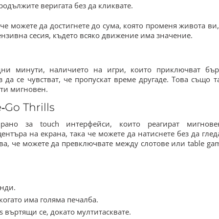
продължите веригата без да кликвате.
 че можете да достигнете до сума, която променя живота ви,
нзивна сесия, където всяко движение има значение.
дни минути, наличието на игри, които приключват бър
з да се чувстват, че пропускат време другаде. Това също т
чти мигновен.
‑Go Thrills
рано за touch интерфейси, които реагират мигнове
ентъра на екрана, така че можете да натиснете без да глед
ва, че можете да превключвате между слотове или table ga
унди.
 когато има голяма печалба.
ls въртящи се, докато мултитасквате.