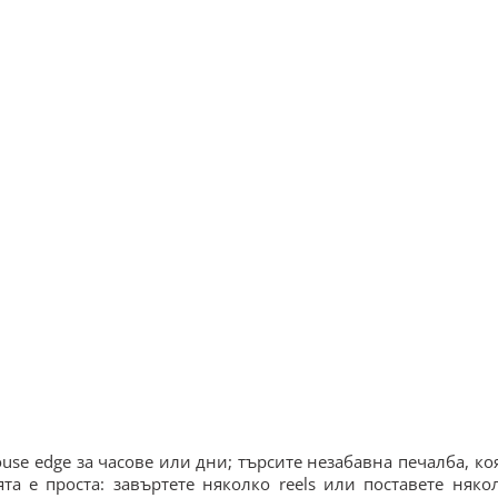
ouse edge за часове или дни; търсите незабавна печалба, ко
та е проста: завъртете няколко reels или поставете няко