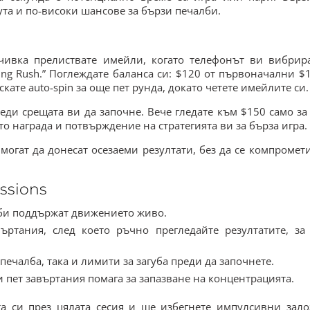
та и по‑високи шансове за бързи печалби.
очивка прелиствате имейли, когато телефонът ви вибрир
ning Rush.” Поглеждате баланса си: $120 от първоначални $
кате auto‑spin за още пет рунда, докато четете имейлите си.
ди срещата ви да започне. Вече гледате към $150 само за
то награда и потвърждение на стратегията ви за бърза игра.
 могат да донесат осезаеми резултати, без да се компромет
essions
би поддържат движението живо.
ъртания, след което ръчно прегледайте резултатите, за
печалба, така и лимити за загуба преди да започнете.
и пет завъртания помага за запазване на концентрацията.
та си през цялата сесия и ще избегнете импулсивни зало