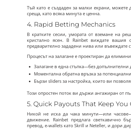
Тъй като е създаден за малки екрани, можете 
среща, като всяка минута е ценна.
4. Rapid Betting Mechanics
В кратките сесии, умората от вземане на ре
кристално ясен. В Rainbet виждате вашия 
предварително зададени нива или въвеждате с
Процесът на залагане е проектиран да елимини
Залагане в една стъпка—без допълнителни 
Моментална обратна връзка за потенциални
Бързи sliders за настройка, които ви позвол
Този опростен поток ви държи ангажиран от пъ
5. Quick Payouts That Keep You
Никой не иска да чака минути—или часове—з
движение. Rainbet предлага светкавично б
превод, e‑wallets като Skrill и Neteller, и дори