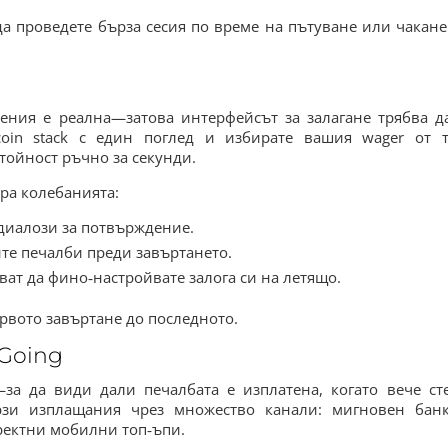
да проведете бърза сесия по време на пътуване или чакане
шения е реална—затова интерфейсът за залагане трябва д
coin stack с един поглед и избирате вашия wager от 
тойност ръчно за секунди.
ра колебанията:
диалози за потвърждение.
те печалби преди завъртането.
яват да фино‑настройвате залога си на летящо.
рвото завъртане до последното.
 Going
а да види дали печалбата е изплатена, когато вече ст
ързи изплащания чрез множество канали: мигновен бан
 директни мобилни топ‑ъпи.