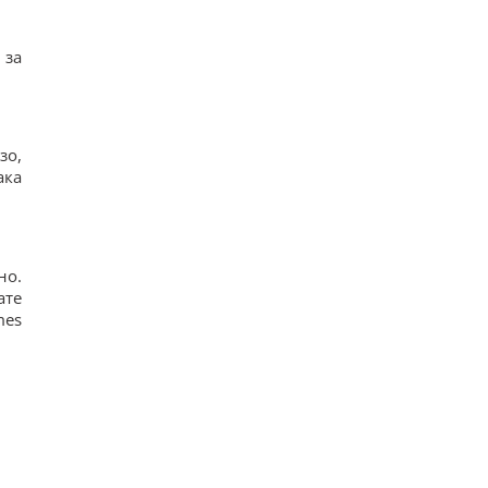
 за
зо,
ака
но.
ате
mes