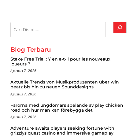
Cari
Blog Terbaru
Stake Free Trial : Y en a-t-il pour les nouveaux
joueurs ?
Agustus 7, 2026
Aktuelle Trends von Musikproduzenten über win
beatz bis hin zu neuen Sounddesigns
Agustus 7, 2026
Farorna med ungdomars spelande av play chicken
road och hur man kan förebygga det
Agustus 7, 2026
Adventure awaits players seeking fortune with
grizzlys quest casino and immersive gameplay