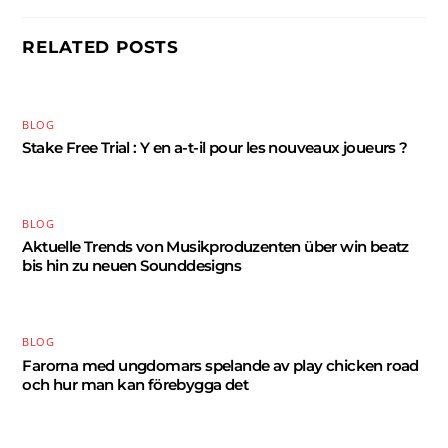
RELATED POSTS
BLOG
Stake Free Trial : Y en a-t-il pour les nouveaux joueurs ?
BLOG
Aktuelle Trends von Musikproduzenten über win beatz
bis hin zu neuen Sounddesigns
BLOG
Farorna med ungdomars spelande av play chicken road
och hur man kan förebygga det