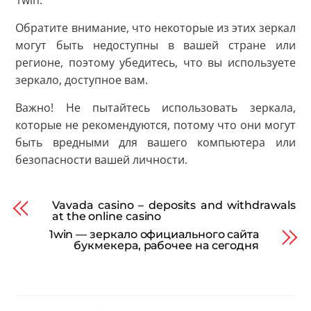
1win.
Обратите внимание, что некоторые из этих зеркал
могут быть недоступны в вашей стране или
регионе, поэтому убедитесь, что вы используете
зеркало, доступное вам.
Важно! Не пытайтесь использовать зеркала,
которые не рекомендуются, потому что они могут
быть вредными для вашего компьютера или
безопасности вашей личности.
Vavada casino – deposits and withdrawals
at the online casino
1win — зеркало официального сайта
букмекера, рабочее на сегодня