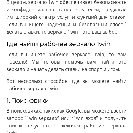
В целом, зеркало 1win обеспечивает безопасность
и конфиденциальность пользователей, предлагая
им широкий спектр услуг и функций для ставок.
Если вы ищете надежный и безопасный способ
делать ставки, то зеркало 1win – это ваш выбор.
Где найти рабочее зеркало 1win
Если вы ищете рабочее зеркало 1win, то вам
повезло! Мы готовы помочь вам найти это
зеркало и начать делать ставки на спорт и игры.
Вот несколько способов, где вы можете найти
рабочее зеркало 1win:
1. Поисковики
В поисковиках, таких как Google, вы можете ввести
запрос “1win зеркало” или “1win вход” и получить
список результатов, включая рабочие зеркала