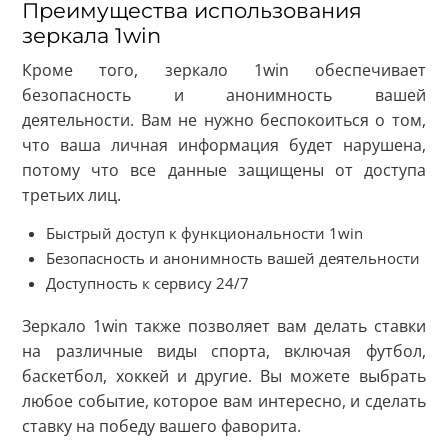
Преимущества использования
зеркала 1win
Кроме того, зеркало 1win обеспечивает
безопасность и анонимность вашей
деятельности. Вам не нужно беспокоиться о том,
что ваша личная информация будет нарушена,
потому что все данные защищены от доступа
третьих лиц.
Быстрый доступ к функциональности 1win
Безопасность и анонимность вашей деятельности
Доступность к сервису 24/7
Зеркало 1win также позволяет вам делать ставки
на различные виды спорта, включая футбол,
баскетбол, хоккей и другие. Вы можете выбрать
любое событие, которое вам интересно, и сделать
ставку на победу вашего фаворита.