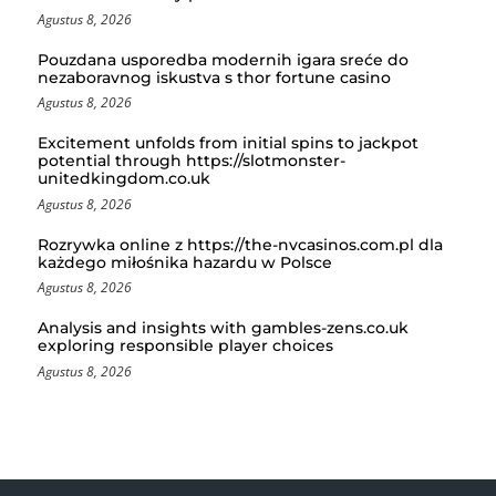
Agustus 8, 2026
Pouzdana usporedba modernih igara sreće do
nezaboravnog iskustva s thor fortune casino
Agustus 8, 2026
Excitement unfolds from initial spins to jackpot
potential through https://slotmonster-
unitedkingdom.co.uk
Agustus 8, 2026
Rozrywka online z https://the-nvcasinos.com.pl dla
każdego miłośnika hazardu w Polsce
Agustus 8, 2026
Analysis and insights with gambles-zens.co.uk
exploring responsible player choices
Agustus 8, 2026