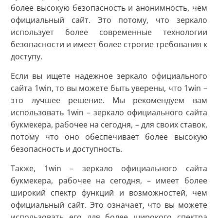
более высокую безопасность и анонимность, чем
официальный сайт. Это потому, что зеркало
использует более современные технологии
безопасности и имеет более строгие требования к
доступу.
Если вы ищете надежное зеркало официального
сайта 1win, то вы можете быть уверены, что 1win –
это лучшее решение. Мы рекомендуем вам
использовать 1win – зеркало официального сайта
букмекера, рабочее на сегодня, – для своих ставок,
потому что оно обеспечивает более высокую
безопасность и доступность.
Также, 1win – зеркало официального сайта
букмекера, рабочее на сегодня, – имеет более
широкий спектр функций и возможностей, чем
официальный сайт. Это означает, что вы можете
использовать его для более широкого спектра