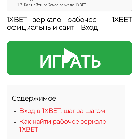
Как найти рабочее зеркало 1XBET
1XBET зеркало рабочее – 1ХБЕТ
официальный сайт – Вход
▶️
ИГРАТЬ
Содержимое
Вход в 1XBET: шаг за шагом
Как найти рабочее зеркало
1XBET