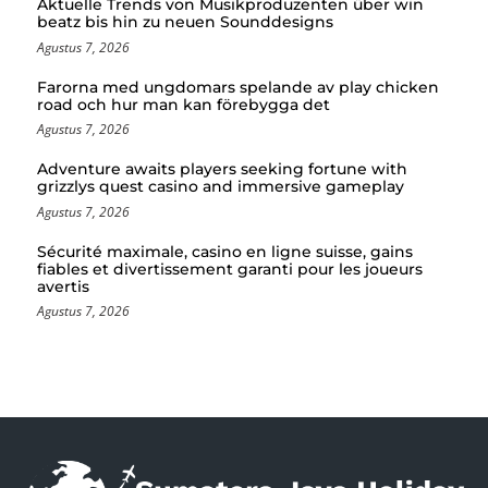
Aktuelle Trends von Musikproduzenten über win
beatz bis hin zu neuen Sounddesigns
Agustus 7, 2026
Farorna med ungdomars spelande av play chicken
road och hur man kan förebygga det
Agustus 7, 2026
Adventure awaits players seeking fortune with
grizzlys quest casino and immersive gameplay
Agustus 7, 2026
Sécurité maximale, casino en ligne suisse, gains
fiables et divertissement garanti pour les joueurs
avertis
Agustus 7, 2026