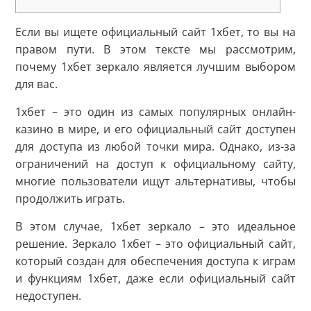
Если вы ищете официальный сайт 1хбет, то вы на
правом пути. В этом тексте мы рассмотрим,
почему 1хбет зеркало является лучшим выбором
для вас.
1хбет – это один из самых популярных онлайн-
казино в мире, и его официальный сайт доступен
для доступа из любой точки мира. Однако, из-за
ограничений на доступ к официальному сайту,
многие пользователи ищут альтернативы, чтобы
продолжить играть.
В этом случае, 1хбет зеркало – это идеальное
решение. Зеркало 1хбет – это официальный сайт,
который создан для обеспечения доступа к играм
и функциям 1хбет, даже если официальный сайт
недоступен.