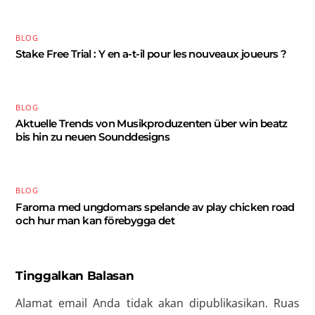
BLOG
Stake Free Trial : Y en a-t-il pour les nouveaux joueurs ?
BLOG
Aktuelle Trends von Musikproduzenten über win beatz
bis hin zu neuen Sounddesigns
BLOG
Farorna med ungdomars spelande av play chicken road
och hur man kan förebygga det
Tinggalkan Balasan
Alamat email Anda tidak akan dipublikasikan.
Ruas