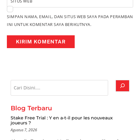
SITUS WEB
SIMPAN NAMA, EMAIL, DAN SITUS WEB SAYA PADA PERAMBAN
INI UNTUK KOMENTAR SAYA BERIKUTNYA.
Cari
Blog Terbaru
Stake Free Trial : Y en a-t-il pour les nouveaux
joueurs ?
Agustus 7, 2026