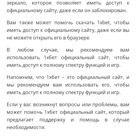
зеркало, которое позволяет иметь доступ к
официальному сайту, даже если он заблокирован.
Вам также может помочь скачать 1xbet, чтобы
иметь доступ к официальному сайту, даже если вы
не можете открыть его в браузере.
В любом случае, мы рекомендуем вам
использовать 1хбет официальный сайт, чтобы
иметь доступ к полному спектру функций и игр.
Напомним, что 1хбет – это официальный сайт, и
мы рекомендуем вам использовать его, чтобы
иметь доступ к полному спектру функций и игр.
Если у вас возникнут вопросы или проблемы, вам
может помочь 1хбет официальный сайт, который
предлагает поддержку и помощь в случае
необходимости.