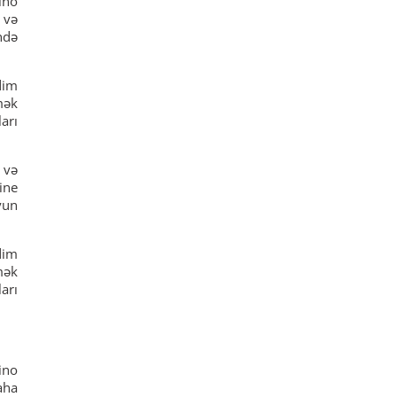
ino
 və
ndə
dim
mək
arı
 və
ine
yun
dim
mək
arı
ino
aha