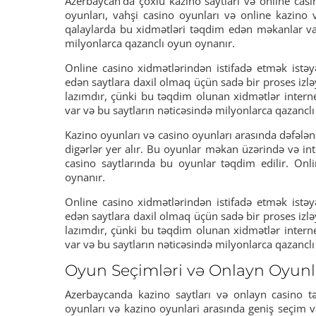
Azerbaycan’da çoxlu kazino saytları və online casi
oyunları, vahşi casino oyunları və online kazino v
qalaylarda bu xidmətləri təqdim edən məkanlar var.
milyonlarca qazanclı oyun oynanır.
Online casino xidmətlərindən istifadə etmək istəy
edən saytlara daxil olmaq üçün sadə bir proses izlə
lazımdır, çünki bu təqdim olunan xidmətlər internet
var və bu saytların nəticəsində milyonlarca qazancl
Kazino oyunları və casino oyunları arasında dəfələnə
digərlər yer alır. Bu oyunlar məkan üzərində və in
casino saytlarında bu oyunlar təqdim edilir. On
oynanır.
Online casino xidmətlərindən istifadə etmək istəy
edən saytlara daxil olmaq üçün sadə bir proses izlə
lazımdır, çünki bu təqdim olunan xidmətlər internet
var və bu saytların nəticəsində milyonlarca qazancl
Oyun Seçimləri və Onlayn Oyunl
Azerbaycanda kazino saytları və onlayn casino t
oyunları və kazino oyunlari arasında geniş seçim va