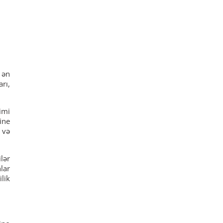
 ən
rı,
imi
ine
 və
lər
lar
lik