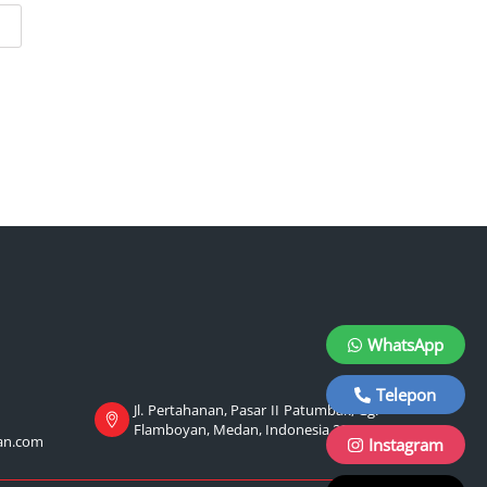
WhatsApp
Telepon
Jl. Pertahanan, Pasar II Patumbak, Gg.
Flamboyan, Medan, Indonesia 20234
an.com
Instagram