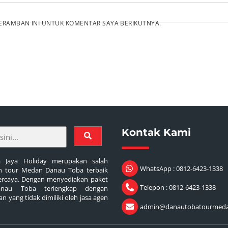
PERAMBAN INI UNTUK KOMENTAR SAYA BERIKUTNYA.
Kontak Kami
a Jaya Holiday merupakan salah
WhatsApp : 0812-6423-1338
n tour Medan Danau Toba terbaik
ercaya. Dengan menyediakan paket
Telepon : 0812-6423-1338
anau Toba terlengkap dengan
n yang tidak dimiliki oleh jasa agen
admin@danautobatourmed