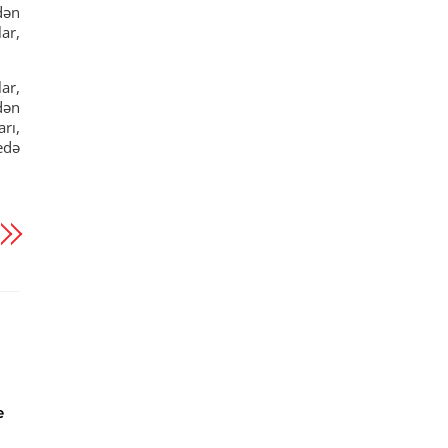
dən
ar,
ar,
dən
rı,
edə
e