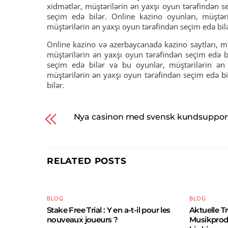
xidmətlər, müştərilərin ən yaxşı oyun tərəfindən s
seçim edə bilər. Online kazino oyunları, müştər
müştərilərin ən yaxşı oyun tərəfindən seçim edə bil
Online kazino və azerbaycanada kazino saytları, mü
müştərilərin ən yaxşı oyun tərəfindən seçim edə bi
seçim edə bilər və bu oyunlar, müştərilərin ən 
müştərilərin ən yaxşı oyun tərəfindən seçim edə bi
bilər.
Nya casinon med svensk kundsuppor
RELATED POSTS
BLOG
BLOG
Stake Free Trial : Y en a-t-il pour les
Aktuelle T
nouveaux joueurs ?
Musikprod