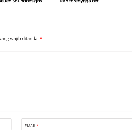
 neuen Sounddesigns
kan förebygga det
yang wajib ditandai
*
EMAIL
*