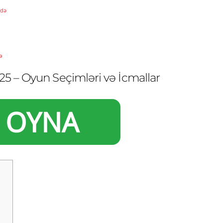
adə
ə
25 – Oyun Seçimləri və İcmallar
️ OYNA