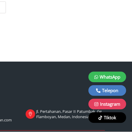
WhatsApp
Telepon
Instagram
Jl. Pertahanan, Pasar II Patumbak, Gg.
Flamboyan, Medan, Indonesia 20234
Tiktok
an.com