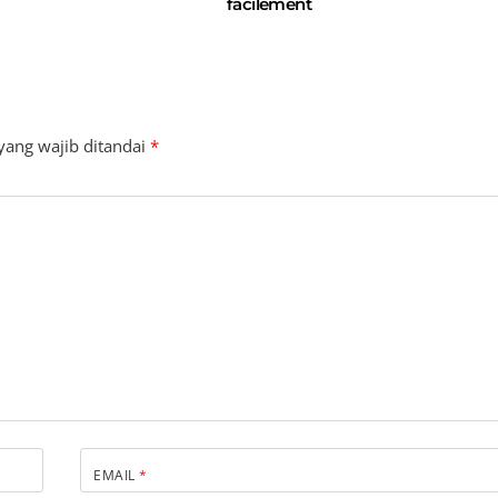
facilement
yang wajib ditandai
*
EMAIL
*