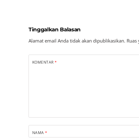
Tinggalkan Balasan
Alamat email Anda tidak akan dipublikasikan.
Ruas 
KOMENTAR
*
NAMA
*