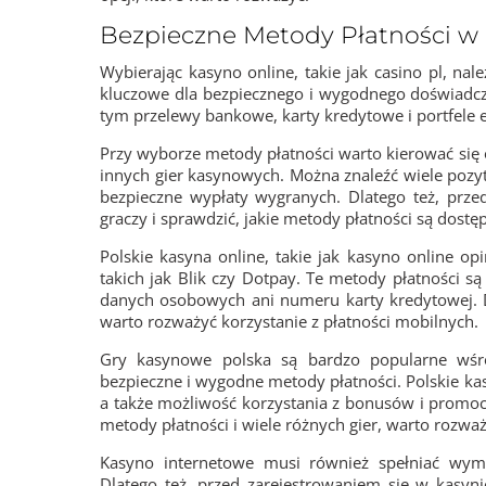
Bezpieczne Metody Płatności w
Wybierając kasyno online, takie jak casino pl, n
kluczowe dla bezpiecznego i wygodnego doświadczen
tym przelewy bankowe, karty kredytowe i portfele ele
Przy wyborze metody płatności warto kierować się o
innych gier kasynowych. Można znaleźć wiele pozyt
bezpieczne wypłaty wygranych. Dlatego też, prze
graczy i sprawdzić, jakie metody płatności są dostę
Polskie kasyna online, takie jak kasyno online op
takich jak Blik czy Dotpay. Te metody płatności
danych osobowych ani numeru karty kredytowej. Dl
warto rozważyć korzystanie z płatności mobilnych.
Gry kasynowe polska są bardzo popularne wśró
bezpieczne i wygodne metody płatności. Polskie kasy
a także możliwość korzystania z bonusów i promocji.
metody płatności i wiele różnych gier, warto rozważ
Kasyno internetowe musi również spełniać wym
Dlatego też, przed zarejestrowaniem się w kasyni