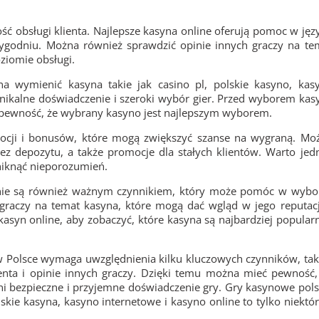
ść obsługi klienta. Najlepsze kasyna online oferują pomoc w jęz
ygodniu. Można również sprawdzić opinie innych graczy na te
oziomie obsługi.
 wymienić kasyna takie jak casino pl, polskie kasyno, kas
 unikalne doświadczenie i szeroki wybór gier. Przed wyborem kas
ć pewność, że wybrany kasyno jest najlepszym wyborem.
mocji i bonusów, które mogą zwiększyć szanse na wygraną. Mo
bez depozytu, a także promocje dla stałych klientów. Warto jed
niknąć nieporozumień.
ie są również ważnym czynnikiem, który może pomóc w wybo
 graczy na temat kasyna, które mogą dać wgląd w jego reputacj
asyn online, aby zobaczyć, które kasyna są najbardziej popularn
 Polsce wymaga uwzględnienia kilku kluczowych czynników, tak
lienta i opinie innych graczy. Dzięki temu można mieć pewność,
i bezpieczne i przyjemne doświadczenie gry. Gry kasynowe pols
lskie kasyna, kasyno internetowe i kasyno online to tylko niektór