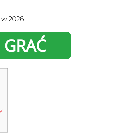
e w 2026
️ GRAĆ
w