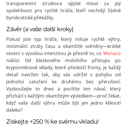
transparentní struktura výplat mluví za její
spolehlivost pro rychlé hráče, kteří nechtějí žádné
byrokratické překážky.
Závěr (a vaše další kroky)
Pokud jste typ hráče, který miluje rychlé výhry,
minimální ztráty času a okamžité odměny—krátké
sezení s vysokou intenzitou je přesně to, co
Wonaco
nabízí. Od bleskového mobilního přístupu po
kryptoměnové vklady, které přeskočí fronty, je každý
detail navržen tak, aby vás udržel v pohybu od
jednoho zatočení ke druhému bez přerušení.
Vyzkoušejte to dnes a pocítíte ten nával, který
přichází s každým okamžitým výsledkem—proč čekat,
když vaše další výhra může být jen jedno kliknutí
daleko?
Získejte +250 % ke svému vkladu!