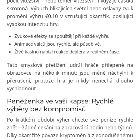
pocit vítězství—nebo téměř vítězství—i když je částka
skromná. Výbuch blikajících světel nebo oslavný zvuk
promění výhru €0.10 v vzrušující okamžik, posilující
vysokou intenzitu hry.
Zvukové efekty se spouštějí při každé výhře.
Animace válců jsou rychlé, ale působivé.
Živé kasino nabízí reakce dealera v reálném čase.
Tato smyslová přetížení udrží hráče přilepené na
obrazovce na několik minut; jsou méně náchylní k
přerušení, protože hra je nikdy nenechá dlouho
vychladnout.
Peněženka ve vaší kapse: Rychlé
výběry bez kompromisů
Po krátkém období výher chcete své peníze rychle
zpět—žádné čekání na zpracování hodin nebo týdnů.
Díky okamžité povaze kryptoměn a zjednodušenému