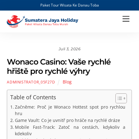
Paket Tour Wisata Ke Danau Toba
Skip
Men
to
content
Juli 3, 2026
Wonaco Casino: Vaše rychlé
hřiště pro rychlé výhry
Blog
ADMINISTRATOR_05F27D
Table of Contents
Začněme: Proč je Wonaco Hottest spot pro rychlou
hru
Game Vault: Co je uvnitř pro hráče na rychlé dráze
Mobile Fast‑Track: Zatoč na cestách, kdykoliv a
kdekoliv