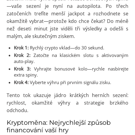
—vaše sezení je nyní na autopilota. Po třech
zatočeních trefíte menší jackpot a rozhodnete se
okamžitě vybrat—protože kdo chce čekat? Do méně
než deseti minut jste viděli tři výsledky a odešli s
malým, ale skutečným ziskem.
Krok 1:
Rychlý crypto vklad—do 30 sekund.
Krok 2:
Zatočte na klasickém slotu s aktivovaným
auto‑play.
Krok 3:
Vyhrajte bonusové kolo—rychle nasbírejte
extra spiny.
Krok 4:
Vyberte výhru při prvním signálu zisku.
Tento tok ukazuje jádro krátkých herních sezení:
rychlost, okamžité výhry a strategie brzkého
odchodu.
Kryptoměna: Nejrychlejší způsob
financování vaší hry