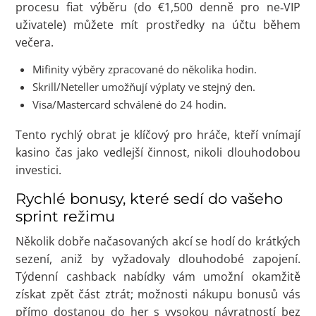
procesu fiat výběru (do €1,500 denně pro ne‑VIP
uživatele) můžete mít prostředky na účtu během
večera.
Mifinity výběry zpracované do několika hodin.
Skrill/Neteller umožňují výplaty ve stejný den.
Visa/Mastercard schválené do 24 hodin.
Tento rychlý obrat je klíčový pro hráče, kteří vnímají
kasino čas jako vedlejší činnost, nikoli dlouhodobou
investici.
Rychlé bonusy, které sedí do vašeho
sprint režimu
Několik dobře načasovaných akcí se hodí do krátkých
sezení, aniž by vyžadovaly dlouhodobé zapojení.
Týdenní cashback nabídky vám umožní okamžitě
získat zpět část ztrát; možnosti nákupu bonusů vás
přímo dostanou do her s vysokou návratností bez